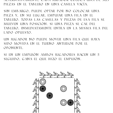
Alternativamente, cada jugador coloca una de sus
piezas en el tablero en una casilla vacía.
Sin embargo, puede optar por no colocar una
pieza y, en su lugar, empujar una fila en el
tablero. Todas las casillas y piezas de esa fila se
mueven una posición. Si una pieza se cae del
tablero, inmediatamente entra en la misma fila del
lado opuesto.
Un jugador no puede mover una fila que haya
sido movida en el turno anterior por el
oponente.
Si en un empujón ambos jugadores hacen un 5
seguido, gana el que hizo el empujón.