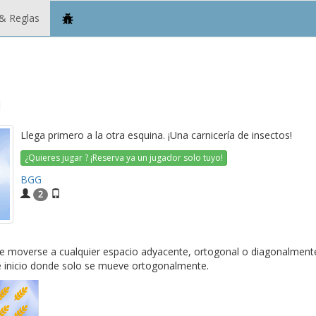
& Reglas
h
Llega primero a la otra esquina. ¡Una carnicería de insectos!
¿Quieres jugar ? ¡Reserva ya un jugador solo tuyo!
BGG
2
e moverse a cualquier espacio adyacente, ortogonal o diagonalment
e inicio donde solo se mueve ortogonalmente.