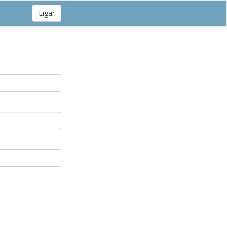
Ligar